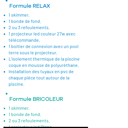
Formule RELAX
1 skimmer.
1 bonde de fond.
2 ou 3 refoulements.
1 projecteur led couleur 27w avec
télécommande.
1 boitier de connexion avec un pool
terre sous le projecteur.
L’isolement thermique de la piscine
coque en mousse de polyuréthane.
Installation des tuyaux en pvc de
chaque pièce tout autour de la
piscine.
Formule BRICOLEUR
1 skimmer.
1 bonde de fond.
2 ou 3 refoulements.
1 projecteur led Blanc.