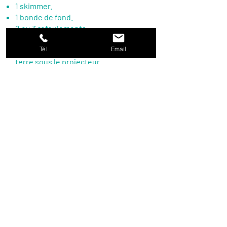
1 skimmer.
1 bonde de fond.
2 ou 3 refoulements.
1 projecteur led Blanc.
Tél
Email
1 boitier de connexion avec un pool
terre sous le projecteur.
L’isolement thermique de la piscine
coque en mousse de polyuréthane.
DESCRIPTION
Garantie 10 ans !
Livraison dans toute la France.
Relaxez-vous et laissez l’eau vous
caresser la peau, nagez, partagez des
moments de bonheur avec votre
famille, et profitez du bon temps.
Pendant ce temps, à BAROM COQUES