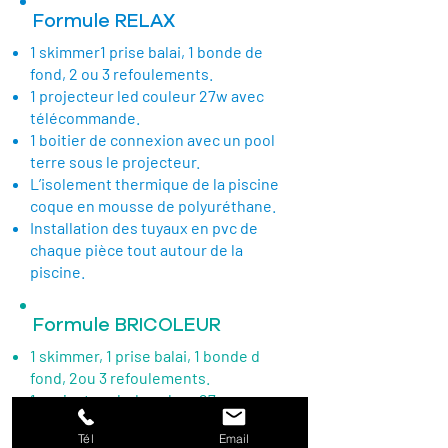
Formule RELAX
1 skimmer1 prise balai, 1 bonde de
fond, 2 ou 3 refoulements.
1 projecteur led couleur 27w avec
télécommande.
1 boitier de connexion avec un pool
terre sous le projecteur.
L’isolement thermique de la piscine
coque en mousse de polyuréthane.
Installation des tuyaux en pvc de
chaque pièce tout autour de la
piscine.
Formule BRICOLEUR
1 skimmer, 1 prise balai, 1 bonde d
fond, 2ou 3 refoulements.
1 projecteur led couleur 27w avec
télécommande.
Tél
Email
1 boitier de connexion avec un pool