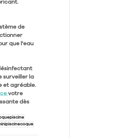
ricant. 
ystème de 
nctionner 
our que l'eau 
désinfectant 
 surveiller la 
e et agréable.
ice 
votre 
issante dès 
oquepiscine
inipiscinecoque