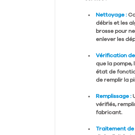
Nettoyage : 
Co
débris et les a
brosse pour net
enlever les dé
Vérification d
que la pompe, l
état de foncti
de remplir la pi
Remplissage : 
vérifiés, remp
fabricant.
Traitement de l