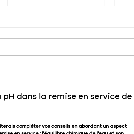
Comment vérifier des
Qu’e
équipements de votre
coq
piscine coque
 pH dans la remise en service de 
aiterais compléter vos conseils en abordant un aspect 
emise en service : l'équilibre chimique de l'eau et son 