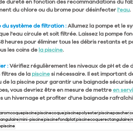
t de dureté en fonction des recommandations du fab
ent du chlore ou du brome pour désinfecter 
l'eau
.
 du système de filtration : 
Allumez la pompe et le s
 que l'eau circule et soit filtrée. Laissez la pompe fo
 heures pour éliminer tous les débris restants et p
us les coins de 
la piscine
.
er :
 Vérifiez régulièrement les niveaux de pH et de 
filtres de la 
piscine
 si nécessaire. Il est important de
au de la piscine pour garantir une baignade sécurisé
pes, vous devriez être en mesure de mettre 
en serv
s un hivernage et profiter d'une baignade rafraîch
aromcoquepiscine
piscinecoque
piscinepolyester
piscinepascher
c
tangulaire
mini-piscine
piscinefondplat
piscinecoquerectangulaire
m
piscine