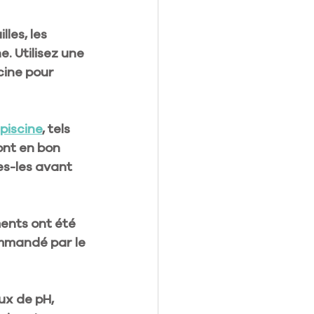
lles, les 
e. Utilisez une 
cine pour 
piscine
, tels 
ont en bon 
es-les avant 
ents ont été 
ommandé par le 
ux de pH, 