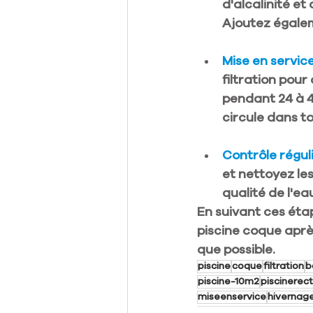
d'alcalinité e
Ajoutez égalem
Mise en service
filtration pour
pendant 24 à 48
circule dans to
Contrôle réguli
et nettoyez les 
qualité de l'e
En suivant ces éta
piscine coque aprè
que possible.
piscine
coque
filtration
b
piscine-10m2
piscinerec
miseenservice
hivernage