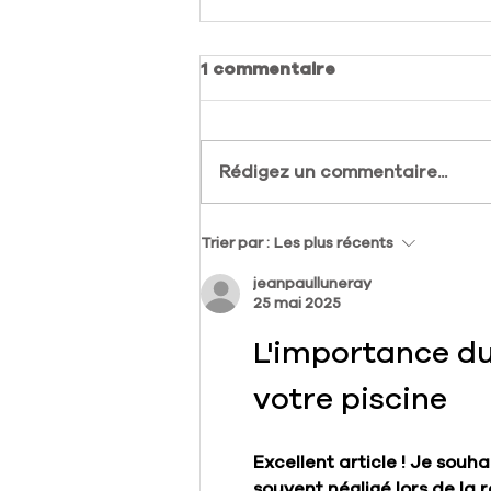
1 commentaire
Rédigez un commentaire...
Guide complet pour
Trier par :
Les plus récents
choisir la piscine coque
jeanpaulluneray
parfaite pour votre jardin
25 mai 2025
L'importance du
votre piscine
Excellent article ! Je souh
souvent négligé lors de la r